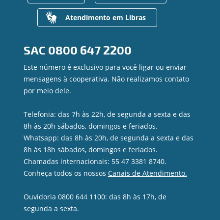
Gerenciar Cookies
Regularização de dívidas
Valores a Receber
Atendimento em Libras
Contato
Canal de Ética
SAC
0800 647 2200
Ouvidoria
Privacidade e segurança
Este número é exclusivo para você ligar ou enviar
mensagens à cooperativa. Não realizamos contato
por meio dele.
Telefonia: das 7h às 22h, de segunda a sexta e das
8h às 20h sábados, domingos e feriados.
Whatsapp: das 8h às 20h, de segunda a sexta e das
8h às 18h sábados, domingos e feriados.
Chamadas internacionais: 55 47 3381 8740.
Conheça todos os nossos
Canais de Atendimento.
Ouvidoria 0800 644 1100: das 8h às 17h, de
segunda a sexta.