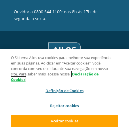
Ouvidoria 0800 644 1100: das 8h às 17h, de
segunda a sexta.
O Sistema Ailos usa cookies para melhorar sua experiência
em suas páginas. Ao clicar em "Aceitar cookies", você
concorda com seu uso durante sua navegação em nosso
site. Para saber mais, acesse nossa
Declaração de
Cookies
Crevisc Cooperativa de Crédito - CNPJ 10.143.743/0001-74
Definição de Cookies
Rua Antônio Zimmermann, 214, Centro, CEP 89270-000,
Guaramirim/SC
Rejeitar cookies
2026 Sistema Ailos. Todos os direitos reservados.
Aceitar cookies
ACESSAR SUA CONTA
ABRA SUA CONTA