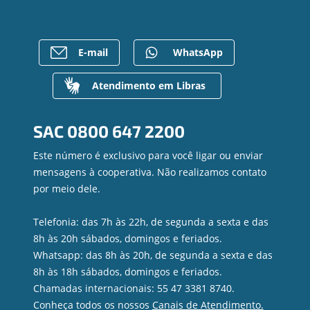
Empréstimos
Notícias
Rede de Atendimento
FALE CONOSCO
Investimentos
Bens à venda
Postos de Atendimento
Previdência
Mapa do site
Caixa Eletrônico
E-mail
WhatsApp
Para empresas
Gerenciar Cookies
Regularização de dívidas
Valores a Receber
Atendimento em Libras
Contato
Canal de Ética
SAC
0800 647 2200
Ouvidoria
Privacidade e segurança
Este número é exclusivo para você ligar ou enviar
mensagens à cooperativa. Não realizamos contato
por meio dele.
Telefonia: das 7h às 22h, de segunda a sexta e das
8h às 20h sábados, domingos e feriados.
Whatsapp: das 8h às 20h, de segunda a sexta e das
8h às 18h sábados, domingos e feriados.
Chamadas internacionais: 55 47 3381 8740.
Conheça todos os nossos
Canais de Atendimento.