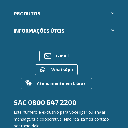
Aplicativos Ailos
PRODUTOS
Indique um amigo
Segunda via e atualização de boletos
Cartões
Trabalhe Conosco
INFORMAÇÕES ÚTEIS
Consórcios
Ailos Educação
Empréstimos
Notícias
Rede de Atendimento
FALE CONOSCO
Investimentos
Bens à venda
Postos de Atendimento
Previdência
E-mail
Mapa do site
Caixa Eletrônico
Para empresas
Gerenciar Cookies
Regularização de dívidas
WhatsApp
Valores a Receber
Contato
Atendimento em Libras
Canal de Ética
Ouvidoria
Privacidade e segurança
SAC
0800 647 2200
Este número é exclusivo para você ligar ou enviar
mensagens à cooperativa. Não realizamos contato
por meio dele.