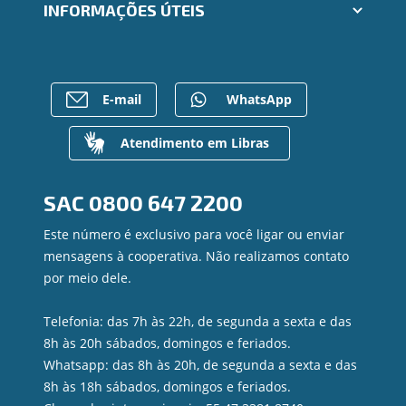
Trabalhe Conosco
INFORMAÇÕES ÚTEIS
Consórcios
Ailos Educação
Empréstimos
Notícias
Rede de Atendimento
FALE CONOSCO
Investimentos
Bens à venda
Postos de Atendimento
Previdência
Mapa do site
Caixa Eletrônico
E-mail
WhatsApp
Para empresas
Gerenciar Cookies
Regularização de dívidas
Valores a Receber
Atendimento em Libras
Contato
Canal de Ética
SAC
0800 647 2200
Ouvidoria
Privacidade e segurança
Este número é exclusivo para você ligar ou enviar
mensagens à cooperativa. Não realizamos contato
por meio dele.
Telefonia: das 7h às 22h, de segunda a sexta e das
8h às 20h sábados, domingos e feriados.
Whatsapp: das 8h às 20h, de segunda a sexta e das
8h às 18h sábados, domingos e feriados.