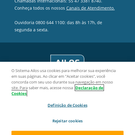
Chamadas internacionais: 55 47 3381 8740.
Conheça todos os nossos
Canais de Atendimento.
Ouvidoria 0800 644 1100: das 8h às 17h, de
segunda a sexta.
O Sistema Ailos usa cookies para melhorar sua experiência
em suas páginas. Ao clicar em "Aceitar cookies", você
concorda com seu uso durante sua navegação em nosso
site. Para saber mais, acesse nossa
Declaração de
Cookies
Crevisc Cooperativa de Crédito - CNPJ 10.143.743/0001-74
Definição de Cookies
Rua Antônio Zimmermann, 214, Centro, CEP 89270-000,
Guaramirim/SC
Rejeitar cookies
2026 Sistema Ailos. Todos os direitos reservados.