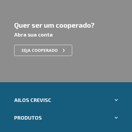
Quer ser um cooperado?
Abra sua conta
SEJA COOPERADO
AILOS CREVISC
Aplicativos Ailos
PRODUTOS
Indique um amigo
Segunda via e atualização de boletos
Cartões