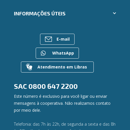
Segunda via e atualização de boletos
Cartões
Trabalhe Conosco
INFORMAÇÕES ÚTEIS
Consórcios
Ailos Educação
Empréstimos
Notícias
Rede de Atendimento
FALE CONOSCO
Investimentos
Bens à venda
Postos de Atendimento
Previdência
E-mail
Mapa do site
Caixa Eletrônico
Para empresas
Gerenciar Cookies
Regularização de dívidas
WhatsApp
Valores a Receber
Contato
Atendimento em Libras
Canal de Ética
Ouvidoria
Privacidade e segurança
SAC
0800 647 2200
Este número é exclusivo para você ligar ou enviar
mensagens à cooperativa. Não realizamos contato
por meio dele.
Telefonia: das 7h às 22h, de segunda a sexta e das 8h