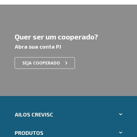
Quer ser um cooperado?
Abra sua conta PJ
SEJA COOPERADO
AILOS CREVISC
Aplicativos Ailos
PRODUTOS
Indique um amigo