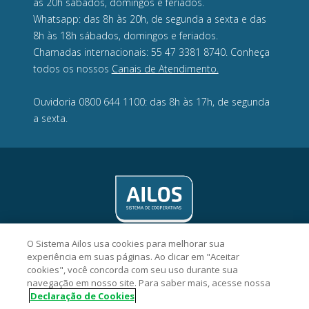
às 20h sábados, domingos e feriados.
Whatsapp: das 8h às 20h, de segunda a sexta e das
8h às 18h sábados, domingos e feriados.
Chamadas internacionais: 55 47 3381 8740. Conheça
todos os nossos
Canais de Atendimento.
Ouvidoria 0800 644 1100: das 8h às 17h, de segunda
a sexta.
O Sistema Ailos usa cookies para melhorar sua
experiência em suas páginas. Ao clicar em "Aceitar
cookies", você concorda com seu uso durante sua
navegação em nosso site. Para saber mais, acesse nossa
Crevisc Cooperativa de Crédito - CNPJ 10.143.743/0001-74
Declaração de Cookies
Rua Antônio Zimmermann, 214, Centro, CEP 89270-000,