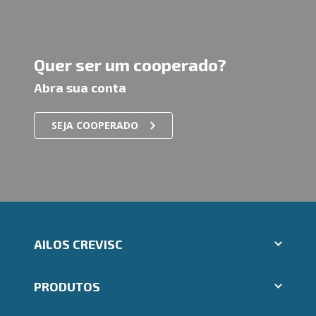
Quer ser um cooperado?
Abra sua conta
SEJA COOPERADO
AILOS CREVISC
Aplicativos Ailos
PRODUTOS
Indique um amigo
Segunda via e atualização de boletos
Cartões