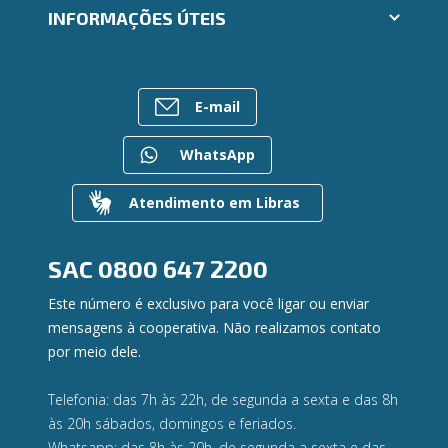
Trabalhe Conosco
INFORMAÇÕES ÚTEIS
Consórcios
Ailos Educação
Empréstimos
Notícias
Rede de Atendimento
FALE CONOSCO
Investimentos
Bens à venda
Postos de Atendimento
Previdência
E-mail
Mapa do site
Caixa Eletrônico
Para empresas
Gerenciar Cookies
Regularização de dívidas
WhatsApp
Valores a Receber
Contato
Atendimento em Libras
Canal de Ética
Ouvidoria
Privacidade e segurança
SAC
0800 647 2200
Este número é exclusivo para você ligar ou enviar
mensagens à cooperativa. Não realizamos contato
por meio dele.
Telefonia: das 7h às 22h, de segunda a sexta e das 8h
às 20h sábados, domingos e feriados.
Whatsapp: das 8h às 20h, de segunda a sexta e das