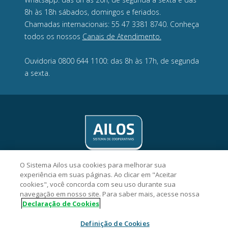
8h às 18h sábados, domingos e feriados.
Chamadas internacionais: 55 47 3381 8740. Conheça
todos os nossos
Canais de Atendimento.
Ouvidoria 0800 644 1100: das 8h às 17h, de segunda
a sexta.
O Sistema Ailos usa cookies para melhorar sua
experiência em suas páginas. Ao clicar em "Aceitar
cookies", você concorda com seu uso durante sua
navegação em nosso site. Para saber mais, acesse nossa
Crevisc Cooperativa de Crédito - CNPJ 10.143.743/0001-74
Declaração de Cookies
Rua Antônio Zimmermann, 214, Centro, CEP 89270-000,
Guaramirim/SC
Definição de Cookies
2026 Sistema Ailos. Todos os direitos reservados.