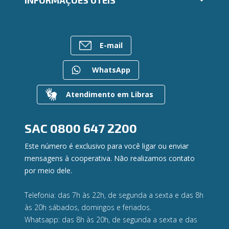
INFORMAÇÕES ÚTEIS
Consórcios
Ailos Educação
Empréstimos
Notícias
Rede de Atendimento
FALE CONOSCO
Investimentos
Bens à venda
Postos de Atendimento
Previdência
E-mail
Mapa do site
Caixa Eletrônico
Para empresas
Gerenciar Cookies
Regularização de dívidas
WhatsApp
Valores a Receber
Contato
Atendimento em Libras
Canal de Ética
Ouvidoria
Privacidade e segurança
SAC
0800 647 2200
Este número é exclusivo para você ligar ou enviar
mensagens à cooperativa. Não realizamos contato
por meio dele.
Telefonia: das 7h às 22h, de segunda a sexta e das 8h
às 20h sábados, domingos e feriados.
Whatsapp: das 8h às 20h, de segunda a sexta e das