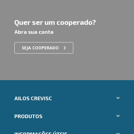
Quer ser um cooperado?
Abra sua conta
SEJA COOPERADO
AILOS CREVISC
Aplicativos Ailos
PRODUTOS
Indique um amigo
Segunda via e atualização de boletos
Cartões
Trabalhe Conosco