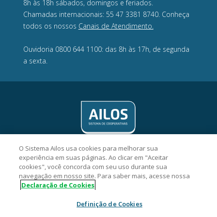
8h às 18h sábados, domingos e feriados.
Chamadas internacionais: 55 47 3381 8740. Conheça
todos os nossos
Canais de Atendimento.
Ouvidoria 0800 644 1100: das 8h às 17h, de segunda
a sexta.
O Sistema Ailos usa cookies para melhorar sua
experiência em suas páginas. Ao clicar em "Aceitar
cookies", você concorda com seu uso durante sua
navegação em nosso site. Para saber mais, acesse nossa
Crevisc Cooperativa de Crédito - CNPJ 10.143.743/0001-74
Declaração de Cookies
Rua Antônio Zimmermann, 214, Centro, CEP 89270-000,
Guaramirim/SC
Definição de Cookies
2026 Sistema Ailos. Todos os direitos reservados.