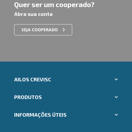
Quer ser um cooperado?
Abra sua conta
SEJA COOPERADO
AILOS CREVISC
Aplicativos Ailos
PRODUTOS
Indique um amigo
Segunda via e atualização de boletos
Cartões
Trabalhe Conosco
INFORMAÇÕES ÚTEIS
Consórcios
Ailos Educação
Empréstimos
Notícias
Rede de Atendimento
FALE CONOSCO
Investimentos