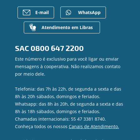
Bens à venda
Postos de Atendimento
Previdência
Mapa do site
Caixa Eletrônico
E-mail
WhatsApp
Para empresas
Gerenciar Cookies
Regularização de dívidas
Valores a Receber
Atendimento em Libras
Contato
Canal de Ética
SAC
0800 647 2200
Ouvidoria
Privacidade e segurança
Este número é exclusivo para você ligar ou enviar
mensagens à cooperativa. Não realizamos contato
por meio dele.
Telefonia: das 7h às 22h, de segunda a sexta e das
8h às 20h sábados, domingos e feriados.
Whatsapp: das 8h às 20h, de segunda a sexta e das
8h às 18h sábados, domingos e feriados.
Chamadas internacionais: 55 47 3381 8740.
Conheça todos os nossos
Canais de Atendimento.