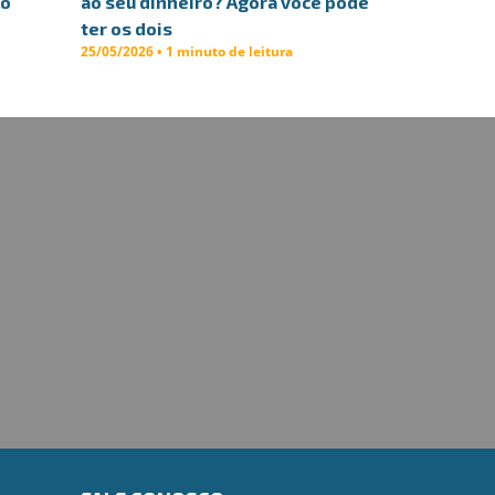
lo
ao seu dinheiro? Agora você pode
ter os dois
25/05/2026 • 1 minuto de leitura