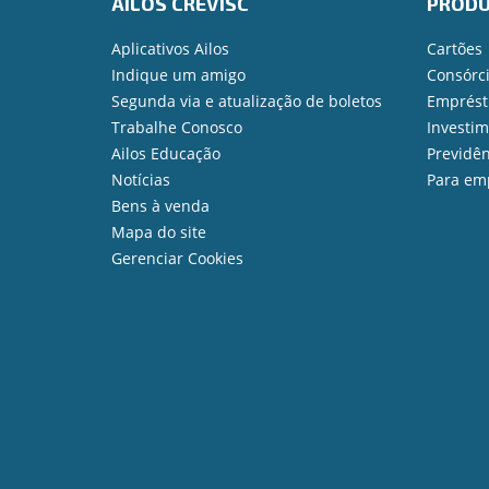
AILOS CREVISC
PROD
Aplicativos Ailos
Cartões
Indique um amigo
Consórc
Segunda via e atualização de boletos
Emprést
Trabalhe Conosco
Investi
Ailos Educação
Previdên
Notícias
Para em
Bens à venda
Mapa do site
Gerenciar Cookies