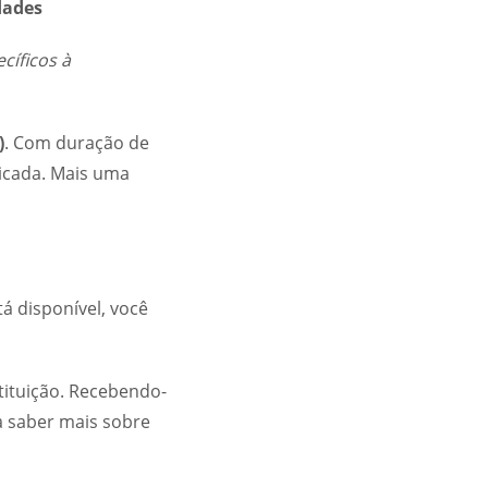
dades
cíficos à
)
. Com duração de
icada. Mais uma
á disponível, você
tituição. Recebendo-
a saber mais sobre