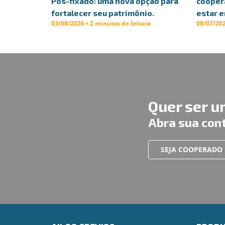
Pós-fixado: uma nova opção para
cooper
fortalecer seu patrimônio.
estar 
03/08/2026 • 2 minutos de leitura
08/07/202
Quer ser 
Abra sua con
SEJA COOPERADO