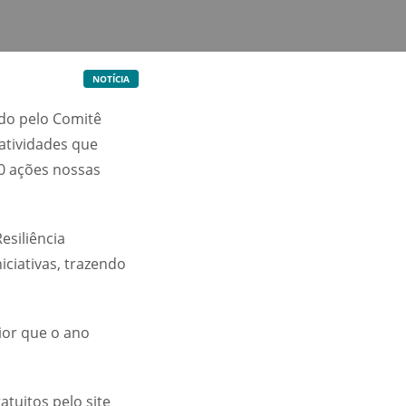
NOTÍCIA
ado pelo Comitê
atividades que
0 ações nossas
esiliência
iciativas, trazendo
ior que o ano
tuitos pelo site