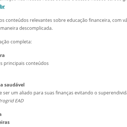
br
sos conteúdos relevantes sobre educação financeira, com vár
 maneira descomplicada.
ação completa:
ira
s principais conteúdos
da saudável
 ser um aliado para suas finanças evitando o superendivi
Progrid EAD
a
iras