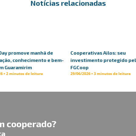
Notícias relacionadas
Day promove manhã de
Cooperativas Ailos: seu
ação, conhecimento e bem-
investimento protegido pe
em Guaramirim
FGCoop
6 • 2 minutos de leitura
29/06/2026 • 3 minutos de leitura
um cooperado?
ta