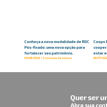
Conheça a nova modalidade de RDC
Coops 
Pós-fixado: uma nova opção para
cooper
fortalecer seu patrimônio.
estar 
03/08/2026 • 2 minutos de leitura
08/07/202
Quer ser 
Abra sua con